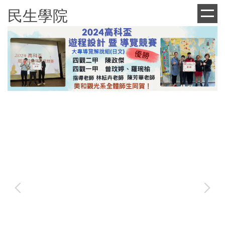
跳
民生學院
到
主
要
內
容
區