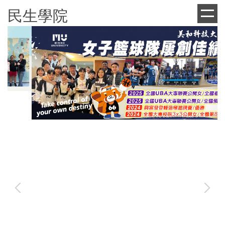
跳
民生學院
到
主
要
內
容
區