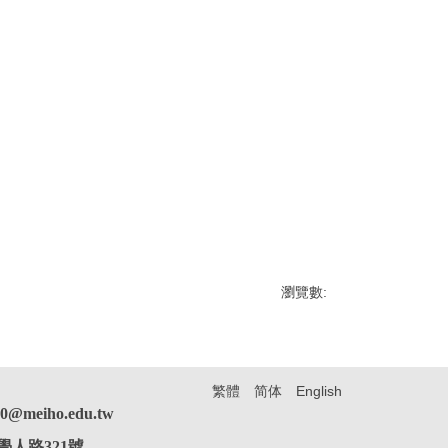
瀏覽數:
繁體
简体
English
iho.edu.tw
和村學人路321號