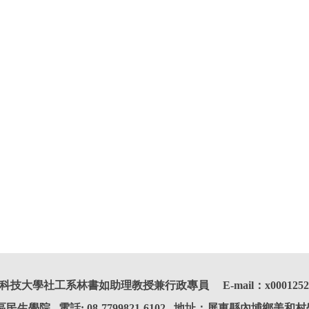
大學社工系林書如助理教授兼行政專員 E-mail：x00012520@me
生學院 電話: 08-7799821-6102 地址：屏東縣內埔鄉美