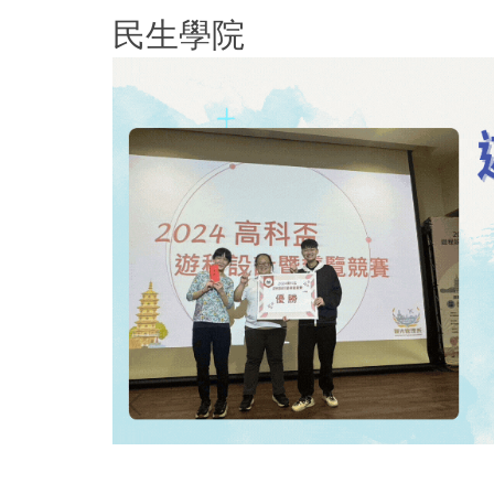
跳
民生學院
到
主
要
內
容
區