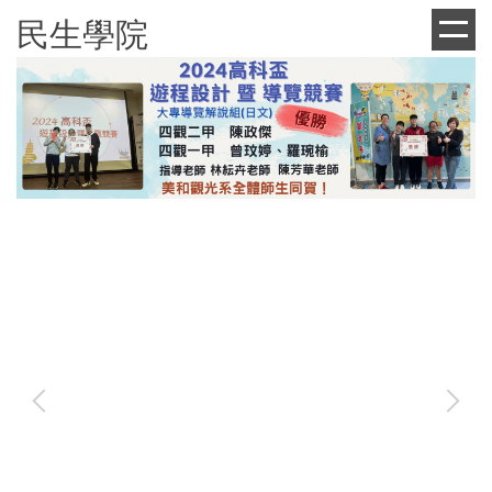
跳
民生學院
到
主
要
內
容
區