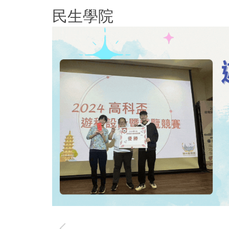
跳
民生學院
到
主
要
內
容
區