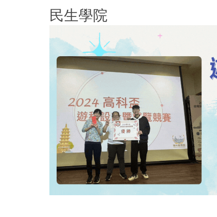
跳
民生學院
到
主
要
內
容
區