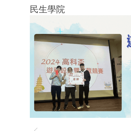
跳
民生學院
到
主
要
內
容
區