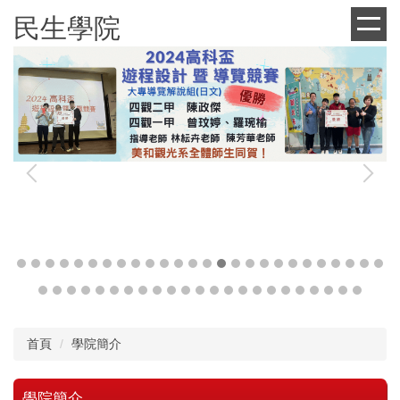
跳
民生學院
到
主
要
內
容
區
首頁
學院簡介
學院簡介