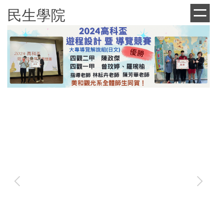
跳
民生學院
到
主
要
內
容
區