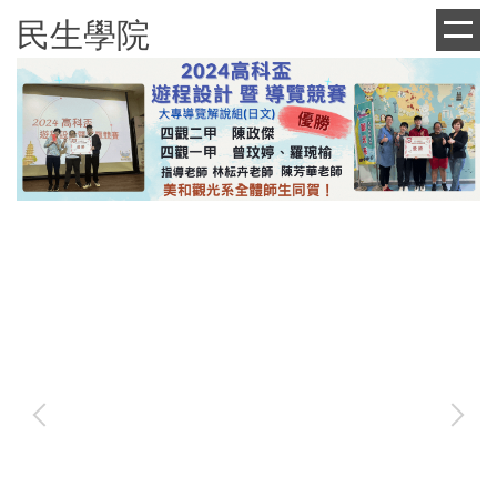
跳
民生學院
到
主
要
內
容
區